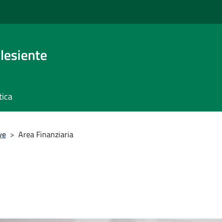
glesiente
tica
ve
>
Area Finanziaria