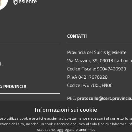
Iglesiente
CONTATTI
Provincia del Sulcis Iglesiente
Via Mazzini, 39, 09013 Carboni
ti
Codice Fiscale: 90047420923
P.IVA 04217670928
Codice IPA: 7U0QFN0C
A PROVINCIA
PEC:
protocollo@cert.provincia
sulcisiglesiente.it
Informazioni sui cookie
Centralino Unico:
078167261
web utilizza cookie tecnici e assimilati strettamente necessari al corretto fu
azione del sito, nonché un cookie tecnico analitico al solo fine di elaborare i
statistiche, aggregate e anonime.