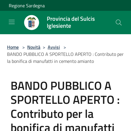
Salta al contenuto principale
Regione Sardegna
Provincia del Sulcis
Iglesiente
Home
>
Novità
>
Avvisi
>
BANDO PUBBLICO A SPORTELLO APERTO : Contributo per
la bonifica di manufatti in cemento amianto
BANDO PUBBLICO A
SPORTELLO APERTO :
Contributo per la
bonifica di manufatti