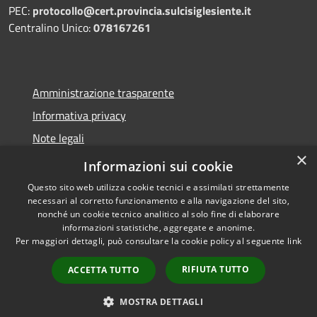
PEC:
protocollo@cert.provincia.
sulcisiglesiente.it
Centralino Unico:
078167261
Amministrazione trasparente
Informativa privacy
Note legali
×
Dichiarazione di accessibilità
Informazioni sui cookie
Questo sito web utilizza cookie tecnici e assimilati strettamente
necessari al corretto funzionamento e alla navigazione del sito,
nonché un cookie tecnico analitico al solo fine di elaborare
informazioni statistiche, aggregate e anonime.
RSS
Copyright © 2026 • Provincia
Per maggiori dettagli, può consultare la cookie policy al seguente
link
Accessibilità
del Sulcis Iglesiente • Powered
Privacy
Municipium
Accesso
by
•
RIFIUTA TUTTO
ACCETTA TUTTO
Cookie
redazione
Mappa del sito
MOSTRA DETTAGLI