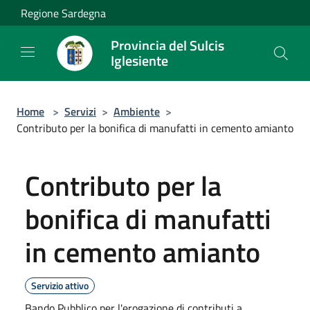
Salta al contenuto principale
Regione Sardegna
Provincia del Sulcis
Iglesiente
Home
>
Servizi
>
Ambiente
>
Contributo per la bonifica di manufatti in cemento amianto
Contributo per la
bonifica di manufatti
in cemento amianto
Servizio attivo
Bando Pubblico per l'erogazione di contributi a