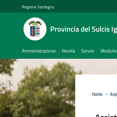
Salta al contenuto principale
Regione Sardegna
Provincia del Sulcis I
Amministrazione
Novità
Servizi
Modulis
Home
>
Arg