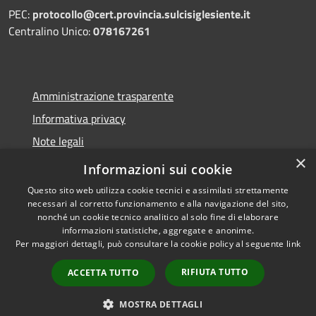
PEC:
protocollo@cert.provincia.
sulcisiglesiente.it
Centralino Unico:
078167261
Amministrazione trasparente
Informativa privacy
Note legali
×
Dichiarazione di accessibilità
Informazioni sui cookie
Questo sito web utilizza cookie tecnici e assimilati strettamente
necessari al corretto funzionamento e alla navigazione del sito,
nonché un cookie tecnico analitico al solo fine di elaborare
informazioni statistiche, aggregate e anonime.
RSS
Copyright © 2026 • Provincia
Per maggiori dettagli, può consultare la cookie policy al seguente
link
Accessibilità
del Sulcis Iglesiente • Powered
Privacy
Municipium
Accesso
by
•
RIFIUTA TUTTO
ACCETTA TUTTO
Cookie
redazione
Mappa del sito
MOSTRA DETTAGLI