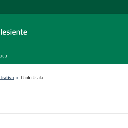
glesiente
tica
trativo
>
Paolo Usala