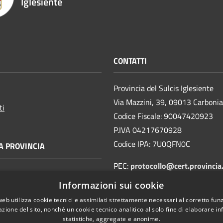
Iglesiente
CONTATTI
Provincia del Sulcis Iglesiente
Via Mazzini, 39, 09013 Carboni
ti
Codice Fiscale: 90047420923
P.IVA 04217670928
Codice IPA: 7U0QFN0C
A PROVINCIA
PEC:
protocollo@cert.provincia
sulcisiglesiente.it
Informazioni sui cookie
Centralino Unico:
078167261
web utilizza cookie tecnici e assimilati strettamente necessari al corretto fu
azione del sito, nonché un cookie tecnico analitico al solo fine di elaborare i
statistiche, aggregate e anonime.