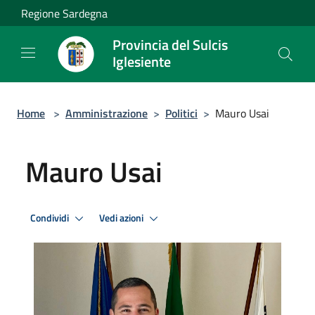
Salta al contenuto principale
Regione Sardegna
Provincia del Sulcis
Iglesiente
Home
>
Amministrazione
>
Politici
>
Mauro Usai
Mauro Usai
Condividi
Vedi azioni