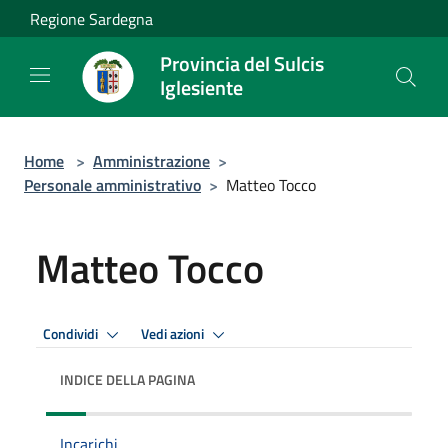
Salta al contenuto principale
Regione Sardegna
Provincia del Sulcis
Iglesiente
Home
>
Amministrazione
>
Personale amministrativo
>
Matteo Tocco
Matteo Tocco
Condividi
Vedi azioni
INDICE DELLA PAGINA
Incarichi