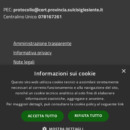
PEC:
protocollo@cert.provincia.
sulcisiglesiente.it
Centralino Unico:
078167261
Amministrazione trasparente
Informativa privacy
Note legali
×
Dichiarazione di accessibilità
Informazioni sui cookie
Questo sito web utilizza cookie tecnici e assimilati strettamente
necessari al corretto funzionamento e alla navigazione del sito,
nonché un cookie tecnico analitico al solo fine di elaborare
informazioni statistiche, aggregate e anonime.
RSS
Copyright © 2026 • Provincia
Per maggiori dettagli, può consultare la cookie policy al seguente
link
Accessibilità
del Sulcis Iglesiente • Powered
Privacy
Municipium
Accesso
by
•
RIFIUTA TUTTO
ACCETTA TUTTO
Cookie
redazione
Mappa del sito
MOSTRA DETTAGLI