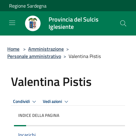
Salta al contenuto principale
Regione Sardegna
Provincia del Sulcis
Iglesiente
Home
>
Amministrazione
>
Personale amministrativo
>
Valentina Pistis
Valentina Pistis
Condividi
Vedi azioni
INDICE DELLA PAGINA
Incarichi