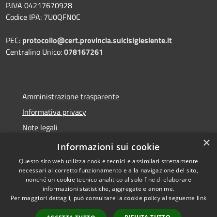
P.IVA 04217670928
Codice IPA: 7U0QFN0C
PEC:
protocollo@cert.provincia.
sulcisiglesiente.it
Centralino Unico:
078167261
Amministrazione trasparente
Informativa privacy
Note legali
×
Dichiarazione di accessibilità
Informazioni sui cookie
Questo sito web utilizza cookie tecnici e assimilati strettamente
necessari al corretto funzionamento e alla navigazione del sito,
nonché un cookie tecnico analitico al solo fine di elaborare
informazioni statistiche, aggregate e anonime.
RSS
Copyright © 2026 • Provincia
Per maggiori dettagli, può consultare la cookie policy al seguente
link
Accessibilità
del Sulcis Iglesiente • Powered
Privacy
Municipium
Accesso
by
•