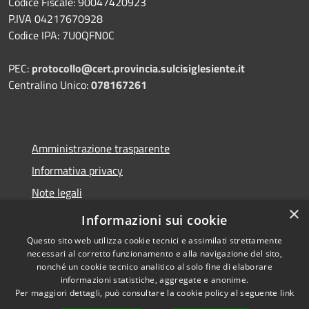
Codice Fiscale: 90047420923
P.IVA 04217670928
Codice IPA: 7U0QFN0C
PEC:
protocollo@cert.provincia.
sulcisiglesiente.it
Centralino Unico:
078167261
Amministrazione trasparente
Informativa privacy
Note legali
×
Dichiarazione di accessibilità
Informazioni sui cookie
Questo sito web utilizza cookie tecnici e assimilati strettamente
necessari al corretto funzionamento e alla navigazione del sito,
nonché un cookie tecnico analitico al solo fine di elaborare
informazioni statistiche, aggregate e anonime.
RSS
Copyright © 2026 • Provincia
Per maggiori dettagli, può consultare la cookie policy al seguente
link
Accessibilità
del Sulcis Iglesiente • Powered