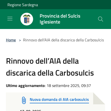
Salta al contenuto principale
Regione Sardegna
Provincia del Sulcis
Iglesiente
Home
>
Rinnovo dell’AIA della discarica della Carbosulcis
Rinnovo dell’AIA della
discarica della Carbosulcis
Ultimo aggiornamento
: 18 settembre 2025, 09:37
Nuova domanda di AIA carbosulcis