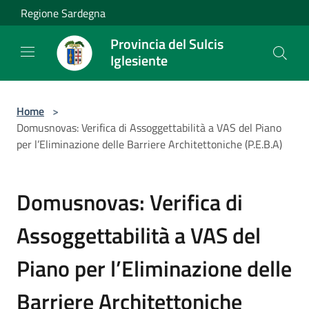
Salta al contenuto principale
Regione Sardegna
Provincia del Sulcis
Iglesiente
Home
>
Domusnovas: Verifica di Assoggettabilità a VAS del Piano
per l’Eliminazione delle Barriere Architettoniche (P.E.B.A)
Domusnovas: Verifica di
Assoggettabilità a VAS del
Piano per l’Eliminazione delle
Barriere Architettoniche