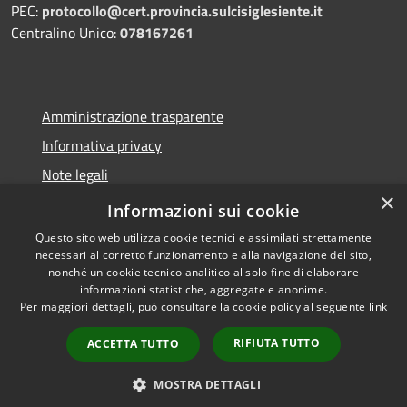
PEC:
protocollo@cert.provincia.
sulcisiglesiente.it
Centralino Unico:
078167261
Amministrazione trasparente
Informativa privacy
Note legali
×
Dichiarazione di accessibilità
Informazioni sui cookie
Questo sito web utilizza cookie tecnici e assimilati strettamente
necessari al corretto funzionamento e alla navigazione del sito,
nonché un cookie tecnico analitico al solo fine di elaborare
informazioni statistiche, aggregate e anonime.
RSS
Copyright © 2026 • Provincia
Per maggiori dettagli, può consultare la cookie policy al seguente
link
Accessibilità
del Sulcis Iglesiente • Powered
Privacy
Municipium
Accesso
by
•
RIFIUTA TUTTO
ACCETTA TUTTO
Cookie
redazione
Mappa del sito
MOSTRA DETTAGLI