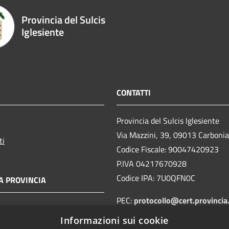
Provincia del Sulcis
Iglesiente
CONTATTI
Provincia del Sulcis Iglesiente
Via Mazzini, 39, 09013 Carboni
ti
Codice Fiscale: 90047420923
P.IVA 04217670928
Codice IPA: 7U0QFN0C
A PROVINCIA
PEC:
protocollo@cert.provincia
sulcisiglesiente.it
Informazioni sui cookie
Centralino Unico:
078167261