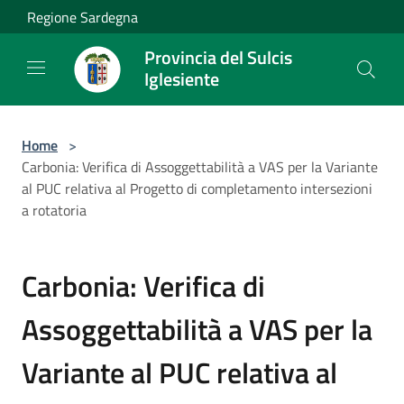
Salta al contenuto principale
Regione Sardegna
Provincia del Sulcis
Iglesiente
Home
>
Carbonia: Verifica di Assoggettabilità a VAS per la Variante
al PUC relativa al Progetto di completamento intersezioni
a rotatoria
Carbonia: Verifica di
Assoggettabilità a VAS per la
Variante al PUC relativa al