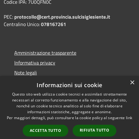
Codice IPA: 7U0QFN0C
PEC:
protocollo@cert.provincia.
sulcisiglesiente.it
Centralino Unico:
078167261
Amministrazione trasparente
Informativa privacy
Note legali
×
Dichiarazione di accessibilità
Informazioni sui cookie
Questo sito web utilizza cookie tecnici e assimilati strettamente
necessari al corretto funzionamento e alla navigazione del sito,
nonché un cookie tecnico analitico al solo fine di elaborare
informazioni statistiche, aggregate e anonime.
RSS
Copyright © 2026 • Provincia
Per maggiori dettagli, può consultare la cookie policy al seguente
link
Accessibilità
del Sulcis Iglesiente • Powered
Privacy
Municipium
Accesso
by
•
RIFIUTA TUTTO
ACCETTA TUTTO
Cookie
redazione