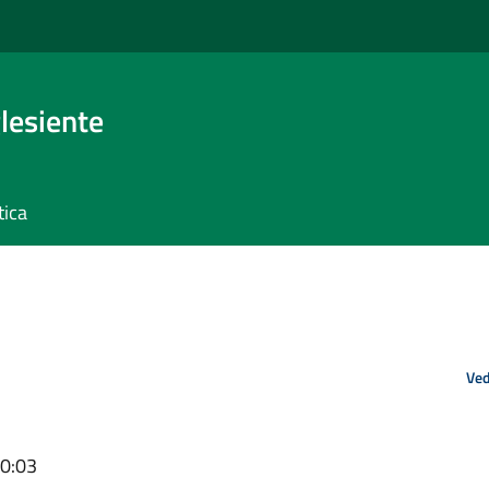
glesiente
tica
Ved
10:03