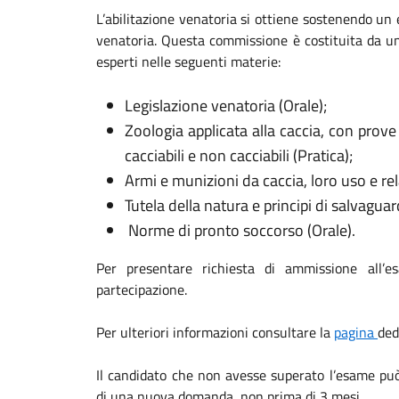
L’abilitazione venatoria si ottiene sostenendo un
venatoria. Questa commissione è costituita da u
esperti nelle seguenti materie:
Legislazione venatoria (Orale);
Zoologia applicata alla caccia, con prove
cacciabili e non cacciabili (Pratica);
Armi e munizioni da caccia, loro uso e rela
Tutela della natura e principi di salvaguard
Norme di pronto soccorso (Orale).
Per presentare richiesta di ammissione all’e
partecipazione.
Per ulteriori informazioni consultare la
pagina
ded
Il candidato che non avesse superato l’esame può
di una nuova domanda, non prima di 3 mesi.