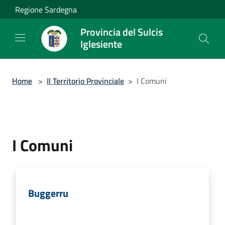
Salta al contenuto principale
Regione Sardegna
Provincia del Sulcis
Iglesiente
Home
>
Il Territorio Provinciale
>
I Comuni
I Comuni
Buggerru