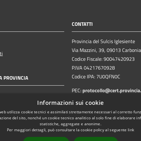
CONTATTI
Provincia del Sulcis Iglesiente
Via Mazzini, 39, 09013 Carboni
ti
Codice Fiscale: 90047420923
P.IVA 04217670928
Codice IPA: 7U0QFN0C
A PROVINCIA
PEC:
protocollo@cert.provincia
sulcisiglesiente.it
Informazioni sui cookie
Centralino Unico:
078167261
web utilizza cookie tecnici e assimilati strettamente necessari al corretto fu
azione del sito, nonché un cookie tecnico analitico al solo fine di elaborare i
statistiche, aggregate e anonime.
Per maggiori dettagli, può consultare la cookie policy al seguente
link